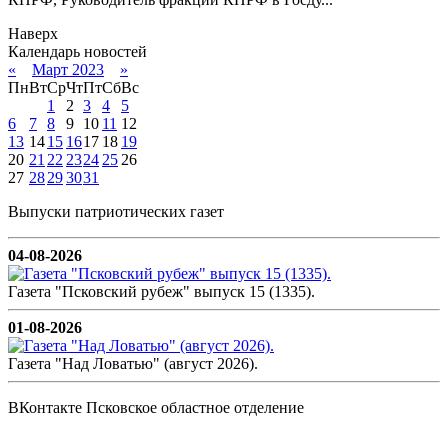
Наверх
Календарь новостей
«
Март 2023
»
Пн
Вт
Ср
Чт
Пт
Сб
Вс
1
2
3
4
5
6
7
8
9
10
11
12
13
14
15
16
17
18
19
20
21
22
23
24
25
26
27
28
29
30
31
Выпуски патриотических газет
04-08-2026
Газета "Псковский рубеж" выпуск 15 (1335).
01-08-2026
Газета "Над Ловатью" (август 2026).
ВКонтакте Псковское областное отделение