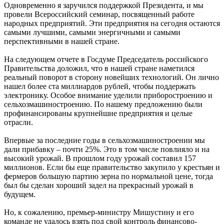
Одновременно я заручился поддержкой Президента, и мы
провели Всероссийский семинар, посвященный работе
народных предприятий. Эти предприятия на сегодня остаются
самыми лучшими, самыми энергичными и самыми
перспективными в нашей стране.
На следующем отчете в Госдуме Председатель российского
Правительства доложил, что в нашей стране наметился
реальный поворот в сторону новейших технологий. Он лично
нашел более ста миллиардов рублей, чтобы поддержать
электронику. Особое внимание уделили приборостроению и
сельхозмашиностроению. По нашему предложению были
профинансированы крупнейшие предприятия и целые
отрасли.
Впервые за последние годы в сельхозмашиностроении мы
дали прибавку – почти 25%. Это в том числе повлияло и на
высокий урожай. В прошлом году урожай составил 157
миллионов. Если бы еще правительство закупило у крестьян и
фермеров большую партию зерна по нормальной цене, тогда
был бы сделан хороший задел на прекрасный урожай в
будущем.
Но, к сожалению, премьер-министру Мишустину и его
команде не удалось взять под свой контроль финансово-