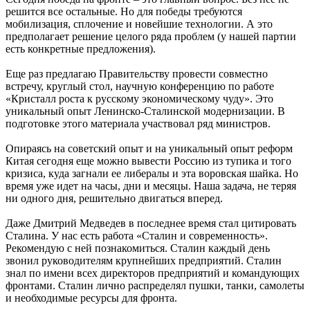
решится все остальные. Но для победы требуются
мобилизация, сплочение и новейшие технологии. А это
предполагает решение целого ряда проблем (у нашей партии
есть конкретные предложения).
Еще раз предлагаю Правительству провести совместно
встречу, круглый стол, научную конференцию по работе
«Кристалл роста к русскому экономическому чуду». Это
уникальный опыт Ленинско-Сталинской модернизации. В
подготовке этого материала участвовал ряд министров.
Опираясь на советский опыт и на уникальный опыт реформ
Китая сегодня еще можно вывести Россию из тупика и того
кризиса, куда загнали ее либералы и эта воровская шайка. Но
время уже идет на часы, дни и месяцы. Наша задача, не теряя
ни одного дня, решительно двигаться вперед.
Даже Дмитрий Медведев в последнее время стал цитировать
Сталина. У нас есть работа «Сталин и современность».
Рекомендую с ней познакомиться. Сталин каждый день
звонил руководителям крупнейших предприятий. Сталин
знал по имени всех директоров предприятий и командующих
фронтами. Сталин лично распределял пушки, танки, самолеты
и необходимые ресурсы для фронта.