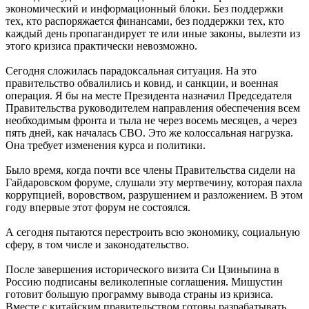
экономический и информационный блоки. Без поддержки
тех, кто распоряжается финансами, без поддержки тех, кто
каждый день пропагандирует те или иные законы, вылезти из
этого кризиса практически невозможно.
Сегодня сложилась парадоксальная ситуация. На это
правительство обвалились и ковид, и санкции, и военная
операция. Я бы на месте Президента назначил Председателя
Правительства руководителем направления обеспечения всем
необходимым фронта и тыла не через восемь месяцев, а через
пять дней, как началась СВО. Это же колоссальная нагрузка.
Она требует изменения курса и политики.
Было время, когда почти все члены Правительства сидели на
Гайдаровском форуме, слушали эту мертвечину, которая пахла
коррупцией, воровством, разрушением и разложением. В этом
году впервые этот форум не состоялся.
А сегодня пытаются перестроить всю экономику, социальную
сферу, в том числе и законодательство.
После завершения исторического визита Си Цзиньпина в
Россию подписаны великолепные соглашения. Мишустин
готовит большую программу вывода страны из кризиса.
Вместе с китайским правительством готовы разрабатывать