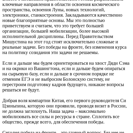
ключевые направления в области освоения космического
пространства, освоения Луны, новых технологий,
электроники, станкостроения. Закладываются качественно
новые благоприятные основы. Мы это полностью
приветствуем и считаем, что это требует большей
организации, большей мобилизации, более высокой
исполнительной дисциплины. Перед Правительством
Мишустина на этот год стоят исключительно сложные и
реальные задачи. Без победы на фронте, без изменения курса
на политику созидания эти задачи не решаемы.
Если и дальше мы будем ориентироваться на хвост Дяди Сэма
и на окрики из Вашингтона, если и дальше будем опираться
на сырьевую базу, если и дальше в срочном порядке не
отменим ЕГЭ и не выбросим Болонскую систему, не
перестроим подготовку кадров будущего, никакие вопросы
решаться не будут.
Добрая воля компартии Китая, его первого руководителя Си
Цзиньпина, которую они проявили, проводя визит в России,
не должна заглохнуть. Наша задача – максимально
мобилизовать все силы и ресурсы в стране. Сплотить все
общество, прежде всего, для обеспечения победы.
Сегодня победа на фронте – это главный вопрос. Без нее не