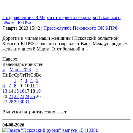
Поздравление с 8 Марта от первого секретаря Псковского
обкома КПРФ
7 марта 2023
15:42
|
Пресс-служба Псковского ОК КПРФ
Дорогие и милые наши женщины! Псковский областной
Комитет КПРФ сердечно поздравляет Вас с Международным
женским днем 8 Марта. Этот большой и...
Наверх
Календарь новостей
«
Март 2023
»
Пн
Вт
Ср
Чт
Пт
Сб
Вс
1
2
3
4
5
6
7
8
9
10
11
12
13
14
15
16
17
18
19
20
21
22
23
24
25
26
27
28
29
30
31
Выпуски патриотических газет
04-08-2026