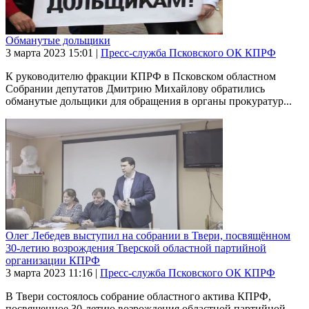
Обманутые дольщики
3 марта 2023
15:01
|
Пресс-служба Псковского ОК КПРФ
К руководителю фракции КПРФ в Псковском областном
Собрании депутатов Дмитрию Михайлову обратились
обманутые дольщики для обращения в органы прокуратур...
Олег Лебедев выступил на собрании в Твери, посвящённом
30-летию возрождения Тверской областной партийной
организации КПРФ
3 марта 2023
11:16
|
Пресс-служба Псковского ОК КПРФ
В Твери состоялось собрание областного актива КПРФ,
посвященное 30-летию возрождения областной партийной