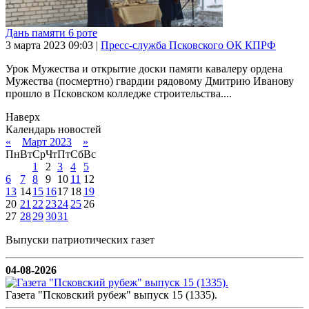
Дань памяти 6 роте
3 марта 2023
09:03
|
Пресс-служба Псковского ОК КПРФ
Урок Мужества и открытие доски памяти кавалеру ордена
Мужества (посмертно) гвардии рядовому Дмитрию Иванову
прошло в Псковском колледже строительства....
Наверх
Календарь новостей
«
Март 2023
»
Пн
Вт
Ср
Чт
Пт
Сб
Вс
1
2
3
4
5
6
7
8
9
10
11
12
13
14
15
16
17
18
19
20
21
22
23
24
25
26
27
28
29
30
31
Выпуски патриотических газет
04-08-2026
Газета "Псковский рубеж" выпуск 15 (1335).