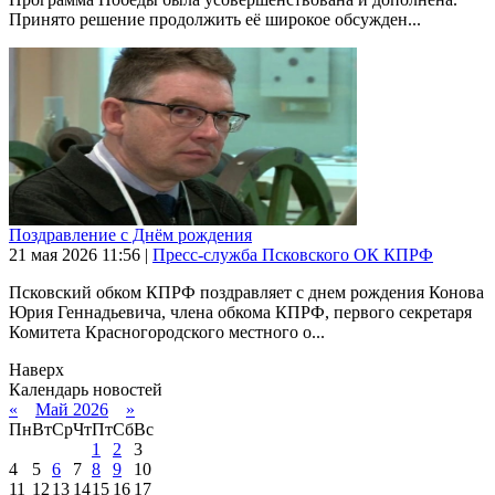
Принято решение продолжить её широкое обсужден...
Поздравление с Днём рождения
21 мая 2026
11:56
|
Пресс-служба Псковского ОК КПРФ
Псковский обком КПРФ поздравляет с днем рождения Конова
Юрия Геннадьевича, члена обкома КПРФ, первого секретаря
Комитета Красногородского местного о...
Наверх
Календарь новостей
«
Май 2026
»
Пн
Вт
Ср
Чт
Пт
Сб
Вс
1
2
3
4
5
6
7
8
9
10
11
12
13
14
15
16
17