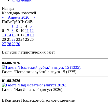
Следующая
Наверх
Календарь новостей
«
Апрель 2026
»
Пн
Вт
Ср
Чт
Пт
Сб
Вс
1
2
3
4
5
6
7
8
9
10
11
12
13
14
15
16
17
18
19
20
21
22
23
24
25
26
27
28
29
30
Выпуски патриотических газет
04-08-2026
Газета "Псковский рубеж" выпуск 15 (1335).
01-08-2026
Газета "Над Ловатью" (август 2026).
ВКонтакте Псковское областное отделение