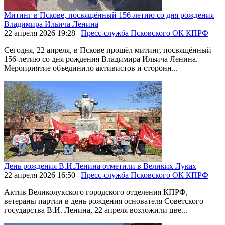
Митинг в Пскове, посвящённый 156-летию со дня рождения
Владимира Ильича Ленина
22 апреля 2026
19:28
|
Пресс-служба Псковского ОК КПРФ
Сегодня, 22 апреля, в Пскове прошёл митинг, посвящённый
156-летию со дня рождения Владимира Ильича Ленина.
Мероприятие объединило активистов и сторонн...
День рождения В.И.Ленина отметили в Великих Луках
22 апреля 2026
16:50
|
Пресс-служба Псковского ОК КПРФ
Актив Великолукского городского отделения КПРФ,
ветераны партии в день рождения основателя Советского
государства В.И. Ленина, 22 апреля возложили цве...