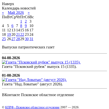
Наверх
Календарь новостей
«
Май 2026
»
Пн
Вт
Ср
Чт
Пт
Сб
Вс
1
2
3
4
5
6
7
8
9
10
11
12
13
14
15
16
17
18
19
20
21
22
23
24
25
26
27
28
29
30
31
Выпуски патриотических газет
04-08-2026
Газета "Псковский рубеж" выпуск 15 (1335).
01-08-2026
Газета "Над Ловатью" (август 2026).
ВКонтакте Псковское областное отделение
©
КПРФ - Псковское областное отделение
2007 — 2026.