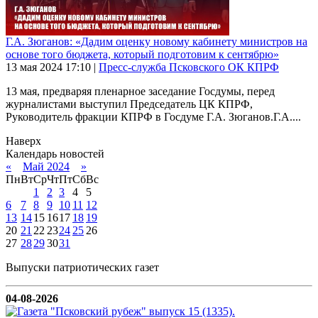
Г.А. Зюганов: «Дадим оценку новому кабинету министров на
основе того бюджета, который подготовим к сентябрю»
13 мая 2024
17:10
|
Пресс-служба Псковского ОК КПРФ
13 мая, предваряя пленарное заседание Госдумы, перед
журналистами выступил Председатель ЦК КПРФ,
Руководитель фракции КПРФ в Госдуме Г.А. Зюганов.Г.А....
Наверх
Календарь новостей
«
Май 2024
»
Пн
Вт
Ср
Чт
Пт
Сб
Вс
1
2
3
4
5
6
7
8
9
10
11
12
13
14
15
16
17
18
19
20
21
22
23
24
25
26
27
28
29
30
31
Выпуски патриотических газет
04-08-2026