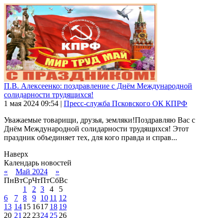
П.В. Алексеенко: поздравление с Днём Международной
солидарности трудящихся!
1 мая 2024
09:54
|
Пресс-служба Псковского ОК КПРФ
Уважаемые товарищи, друзья, земляки!Поздравляю Вас с
Днём Международной солидарности трудящихся! Этот
праздник объединяет тех, для кого правда и справ...
Наверх
Календарь новостей
«
Май 2024
»
Пн
Вт
Ср
Чт
Пт
Сб
Вс
1
2
3
4
5
6
7
8
9
10
11
12
13
14
15
16
17
18
19
20
21
22
23
24
25
26