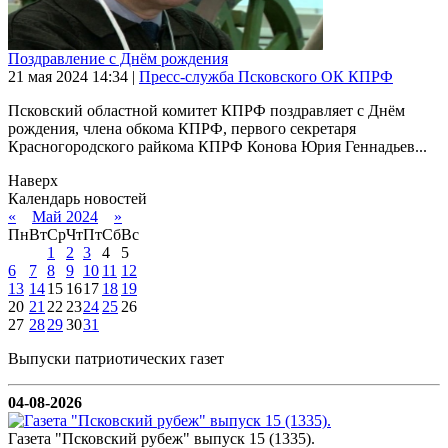
Поздравление с Днём рождения
21 мая 2024
14:34
|
Пресс-служба Псковского ОК КПРФ
Псковский областной комитет КПРФ поздравляет с Днём
рождения, члена обкома КПРФ, первого секретаря
Красногородского райкома КПРФ Конова Юрия Геннадьев...
Наверх
Календарь новостей
«
Май 2024
»
Пн
Вт
Ср
Чт
Пт
Сб
Вс
1
2
3
4
5
6
7
8
9
10
11
12
13
14
15
16
17
18
19
20
21
22
23
24
25
26
27
28
29
30
31
Выпуски патриотических газет
04-08-2026
Газета "Псковский рубеж" выпуск 15 (1335).