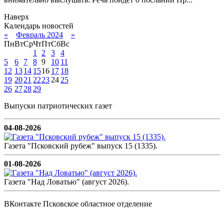
Наверх
Календарь новостей
«
Февраль 2024
»
Пн
Вт
Ср
Чт
Пт
Сб
Вс
1
2
3
4
5
6
7
8
9
10
11
12
13
14
15
16
17
18
19
20
21
22
23
24
25
26
27
28
29
Выпуски патриотических газет
04-08-2026
Газета "Псковский рубеж" выпуск 15 (1335).
01-08-2026
Газета "Над Ловатью" (август 2026).
ВКонтакте Псковское областное отделение