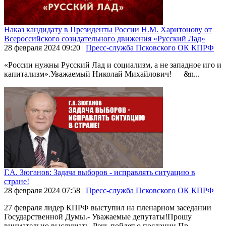
Наказ кандидату в Президенты России Н.М. Харитонову от
Всероссийского созидательного движения «Русский Лад»
28 февраля 2024
09:20
|
Пресс-служба Псковского ОК КПРФ
«России нужны Русский Лад и социализм, а не западное иго и
капитализм».Уважаемый Николай Михайлович! &n...
Г.А. Зюганов: Задача выборов - исправлять ситуацию в
стране!
28 февраля 2024
07:58
|
Пресс-служба Псковского ОК КПРФ
27 февраля лидер КПРФ выступил на пленарном заседании
Государственной Думы.- Уважаемые депутаты!Прошу
внимательно выслушать. Речь пойдет о послании Пр...