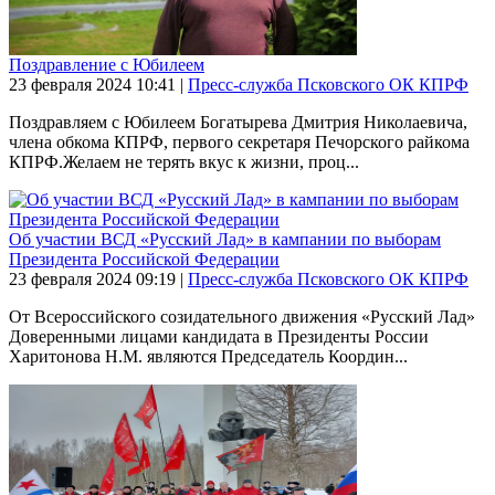
Поздравление с Юбилеем
23 февраля 2024
10:41
|
Пресс-служба Псковского ОК КПРФ
Поздравляем с Юбилеем Богатырева Дмитрия Николаевича,
члена обкома КПРФ, первого секретаря Печорского райкома
КПРФ.Желаем не терять вкус к жизни, проц...
Об участии ВСД «Русский Лад» в кампании по выборам
Президента Российской Федерации
23 февраля 2024
09:19
|
Пресс-служба Псковского ОК КПРФ
От Всероссийского созидательного движения «Русский Лад»
Доверенными лицами кандидата в Президенты России
Харитонова Н.М. являются Председатель Координ...