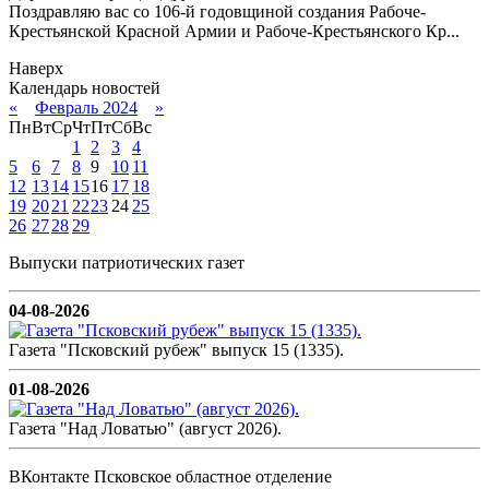
Поздравляю вас со 106-й годовщиной создания Рабоче-
Крестьянской Красной Армии и Рабоче-Крестьянского Кр...
Наверх
Календарь новостей
«
Февраль 2024
»
Пн
Вт
Ср
Чт
Пт
Сб
Вс
1
2
3
4
5
6
7
8
9
10
11
12
13
14
15
16
17
18
19
20
21
22
23
24
25
26
27
28
29
Выпуски патриотических газет
04-08-2026
Газета "Псковский рубеж" выпуск 15 (1335).
01-08-2026
Газета "Над Ловатью" (август 2026).
ВКонтакте Псковское областное отделение