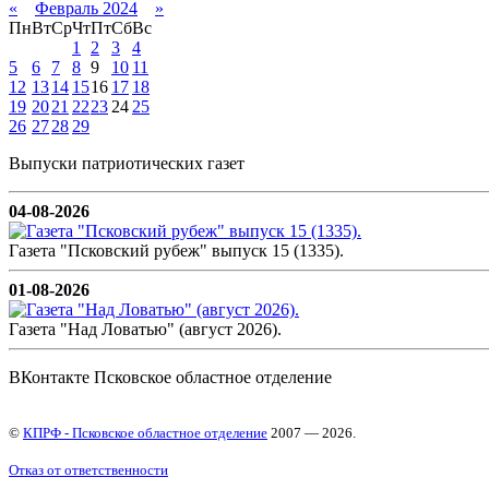
«
Февраль 2024
»
Пн
Вт
Ср
Чт
Пт
Сб
Вс
1
2
3
4
5
6
7
8
9
10
11
12
13
14
15
16
17
18
19
20
21
22
23
24
25
26
27
28
29
Выпуски патриотических газет
04-08-2026
Газета "Псковский рубеж" выпуск 15 (1335).
01-08-2026
Газета "Над Ловатью" (август 2026).
ВКонтакте Псковское областное отделение
©
КПРФ - Псковское областное отделение
2007 — 2026.
Отказ от ответственности