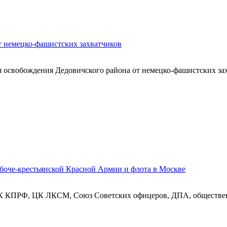
т немецко-фашистских захватчиков
я освобождения Дедовичского района от немецко-фашистских захв
абоче-крестьянской Красной Армии и флота в Москве
КПРФ, ЦК ЛКСМ, Союз Советских офицеров, ДПА, общественны