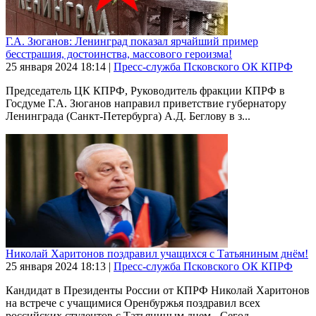
Г.А. Зюганов: Ленинград показал ярчайший пример
бесстрашия, достоинства, массового героизма!
25 января 2024
18:14
|
Пресс-служба Псковского ОК КПРФ
Председатель ЦК КПРФ, Руководитель фракции КПРФ в
Госдуме Г.А. Зюганов направил приветствие губернатору
Ленинграда (Санкт-Петербурга) А.Д. Беглову в з...
Николай Харитонов поздравил учащихся с Татьяниным днём!
25 января 2024
18:13
|
Пресс-служба Псковского ОК КПРФ
Кандидат в Президенты России от КПРФ Николай Харитонов
на встрече с учащимися Оренбуржья поздравил всех
российских студентов с Татьяниным днем.- Сегод...