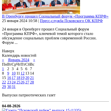
В Оренбурге прошел Социальный форум «Программа КПРФ»
25 января 2024
10:58
|
Пресс-служба Псковского ОК КПРФ
24 января в Оренбурге прошел Социальный форум
«Программа КПРФ», ключевой темой которого стало
обсуждение социальных проблем современной России.
Форум ...
Наверх
Календарь новостей
«
Январь 2024
»
Пн
Вт
Ср
Чт
Пт
Сб
Вс
1
2
3
4
5
6
7
8
9
10
11
12
13
14
15
16
17
18
19
20
21
22
23
24
25
26
27
28
29
30
31
Выпуски патриотических газет
04-08-2026