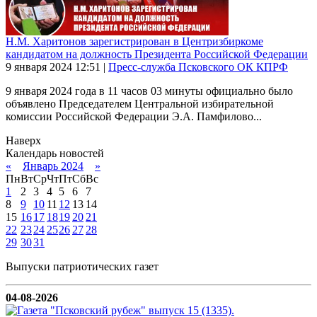
Н.М. Харитонов зарегистрирован в Центризбиркоме
кандидатом на должность Президента Российской Федерации
9 января 2024
12:51
|
Пресс-служба Псковского ОК КПРФ
9 января 2024 года в 11 часов 03 минуты официально было
объявлено Председателем Центральной избирательной
комиссии Российской Федерации Э.А. Памфилово...
Наверх
Календарь новостей
«
Январь 2024
»
Пн
Вт
Ср
Чт
Пт
Сб
Вс
1
2
3
4
5
6
7
8
9
10
11
12
13
14
15
16
17
18
19
20
21
22
23
24
25
26
27
28
29
30
31
Выпуски патриотических газет
04-08-2026