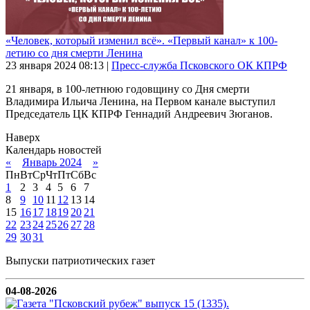
«Человек, который изменил всё». «Первый канал» к 100-
летию со дня смерти Ленина
23 января 2024
08:13
|
Пресс-служба Псковского ОК КПРФ
21 января, в 100-летнюю годовщину со Дня смерти
Владимира Ильича Ленина, на Первом канале выступил
Председатель ЦК КПРФ Геннадий Андреевич Зюганов.
Наверх
Календарь новостей
«
Январь 2024
»
Пн
Вт
Ср
Чт
Пт
Сб
Вс
1
2
3
4
5
6
7
8
9
10
11
12
13
14
15
16
17
18
19
20
21
22
23
24
25
26
27
28
29
30
31
Выпуски патриотических газет
04-08-2026