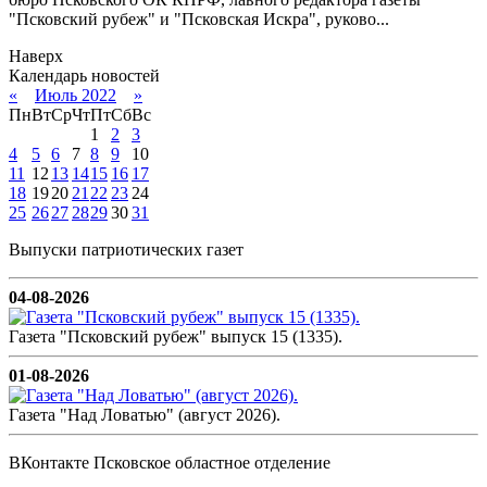
"Псковский рубеж" и "Псковская Искра", руково...
Наверх
Календарь новостей
«
Июль 2022
»
Пн
Вт
Ср
Чт
Пт
Сб
Вс
1
2
3
4
5
6
7
8
9
10
11
12
13
14
15
16
17
18
19
20
21
22
23
24
25
26
27
28
29
30
31
Выпуски патриотических газет
04-08-2026
Газета "Псковский рубеж" выпуск 15 (1335).
01-08-2026
Газета "Над Ловатью" (август 2026).
ВКонтакте Псковское областное отделение