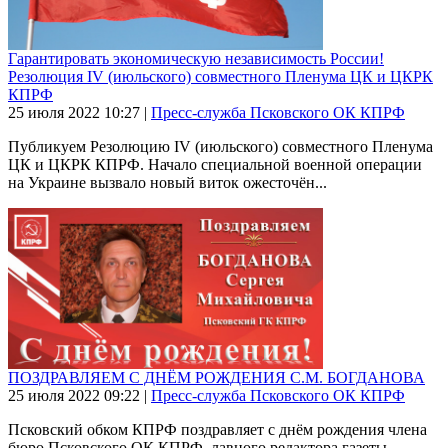
Гарантировать экономическую независимость России!
Резолюция IV (июльского) совместного Пленума ЦК и ЦКРК
КПРФ
25 июля 2022
10:27
|
Пресс-служба Псковского ОК КПРФ
Публикуем Резолюцию IV (июльского) совместного Пленума
ЦК и ЦКРК КПРФ. Начало специальной военной операции
на Украине вызвало новый виток ожесточён...
ПОЗДРАВЛЯЕМ С ДНЁМ РОЖДЕНИЯ С.М. БОГДАНОВА
25 июля 2022
09:22
|
Пресс-служба Псковского ОК КПРФ
Псковский обком КПРФ поздравляет с днём рождения члена
бюро Псковского ОК КПРФ, лавного редактора газеты