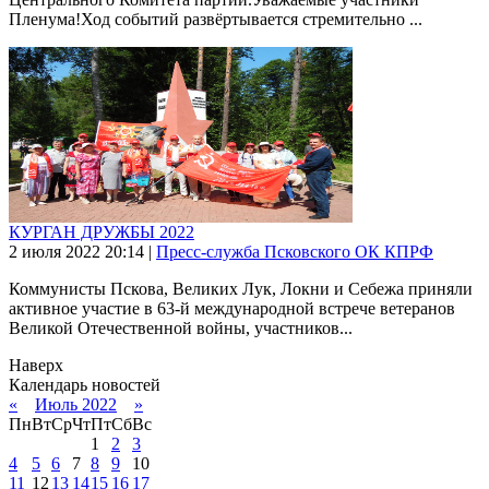
Пленума!Ход событий развёртывается стремительно ...
КУРГАН ДРУЖБЫ 2022
2 июля 2022
20:14
|
Пресс-служба Псковского ОК КПРФ
Коммунисты Пскова, Великих Лук, Локни и Себежа приняли
активное участие в 63-й международной встрече ветеранов
Великой Отечественной войны, участников...
Наверх
Календарь новостей
«
Июль 2022
»
Пн
Вт
Ср
Чт
Пт
Сб
Вс
1
2
3
4
5
6
7
8
9
10
11
12
13
14
15
16
17