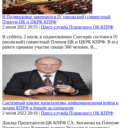
В Подмосковье завершился IV (июльский) совместный
Пленум ЦК и ЦКРК КПРФ
2 июля 2022
20:55
|
Пресс-служба Псковского ОК КПРФ
В субботу, 2 июля, в подмосковных Снегирях состоялся IV
(июльский) совместный Пленум ЦК и ЦКРК КПРФ. В его
работе приняли участие свыше 500 человек. В...
Системный кризис капитализма, информационная война и
задачи КПРФ в борьбе за социализм
2 июля 2022
20:18
|
Пресс-служба Псковского ОК КПРФ
Доклад Председателя ЦК КПРФ Г.А. Зюганова на Пленуме
Центрального Комитета партии.Уважаемые участники