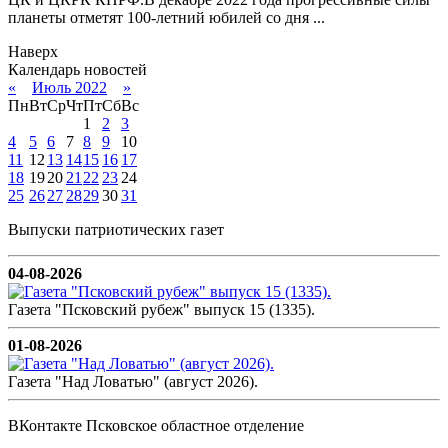
планеты отметят 100-летний юбилей со дня ...
Наверх
Календарь новостей
«
Июль 2022
»
Пн
Вт
Ср
Чт
Пт
Сб
Вс
1
2
3
4
5
6
7
8
9
10
11
12
13
14
15
16
17
18
19
20
21
22
23
24
25
26
27
28
29
30
31
Выпуски патриотических газет
04-08-2026
Газета "Псковский рубеж" выпуск 15 (1335).
01-08-2026
Газета "Над Ловатью" (август 2026).
ВКонтакте Псковское областное отделение