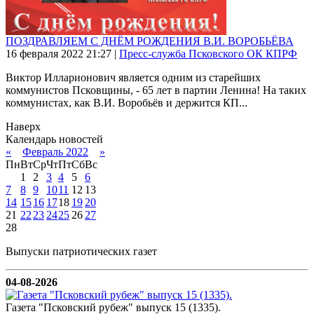
ПОЗДРАВЛЯЕМ С ДНЁМ РОЖДЕНИЯ В.И. ВОРОБЬЁВА
16 февраля 2022
21:27
|
Пресс-служба Псковского ОК КПРФ
Виктор Илларионович является одним из старейших
коммунистов Псковщины, - 65 лет в партии Ленина! На таких
коммунистах, как В.И. Воробьёв и держится КП...
Наверх
Календарь новостей
«
Февраль 2022
»
Пн
Вт
Ср
Чт
Пт
Сб
Вс
1
2
3
4
5
6
7
8
9
10
11
12
13
14
15
16
17
18
19
20
21
22
23
24
25
26
27
28
Выпуски патриотических газет
04-08-2026
Газета "Псковский рубеж" выпуск 15 (1335).