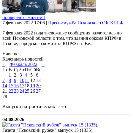
проверено - мин нет!
7 февраля 2022
17:06
|
Пресс-служба Псковского ОК КПРФ
7 февраля 2022 года тревожные сообщения разлетелись по
всей Псковской области о том, что здания обкома КПРФ в
Пскове, городского комитета КПРФ в г. Ве...
Наверх
Календарь новостей
«
Февраль 2022
»
Пн
Вт
Ср
Чт
Пт
Сб
Вс
1
2
3
4
5
6
7
8
9
10
11
12
13
14
15
16
17
18
19
20
21
22
23
24
25
26
27
28
Выпуски патриотических газет
04-08-2026
Газета "Псковский рубеж" выпуск 15 (1335).