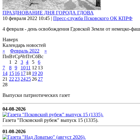
ПРАЗДНОВАНИЕ ДНЯ ГОРОДА ГДОВА
10 февраля 2022
10:45
|
Пресс-служба Псковского ОК КПРФ
4 февраля - день освобождения Гдовской Земли от немецко-фаши
Наверх
Календарь новостей
«
Февраль 2022
»
Пн
Вт
Ср
Чт
Пт
Сб
Вс
1
2
3
4
5
6
7
8
9
10
11
12
13
14
15
16
17
18
19
20
21
22
23
24
25
26
27
28
Выпуски патриотических газет
04-08-2026
Газета "Псковский рубеж" выпуск 15 (1335).
01-08-2026