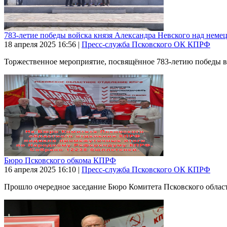
783-летие победы войска князя Александра Невского над неме
18 апреля 2025
16:56
|
Пресс-служба Псковского ОК КПРФ
Торжественное мероприятие, посвящённое 783-летию победы во
Бюро Псковского обкома КПРФ
16 апреля 2025
16:10
|
Пресс-служба Псковского ОК КПРФ
Прошло очередное заседание Бюро Комитета Псковского област