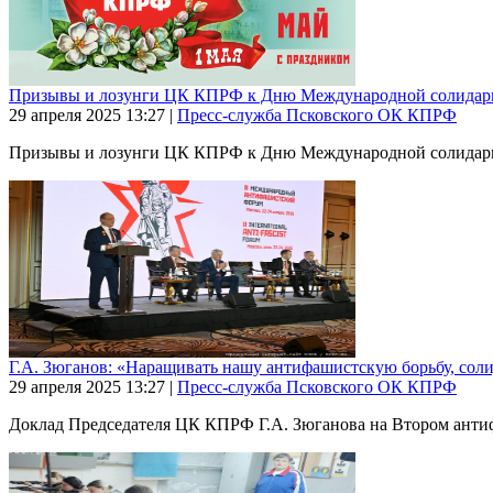
Призывы и лозунги ЦК КПРФ к Дню Международной солидарно
29 апреля 2025
13:27
|
Пресс-служба Псковского ОК КПРФ
Призывы и лозунги ЦК КПРФ к Дню Международной солидарност
Г.А. Зюганов: «Наращивать нашу антифашистскую борьбу, соли
29 апреля 2025
13:27
|
Пресс-служба Псковского ОК КПРФ
Доклад Председателя ЦК КПРФ Г.А. Зюганова на Втором антифа