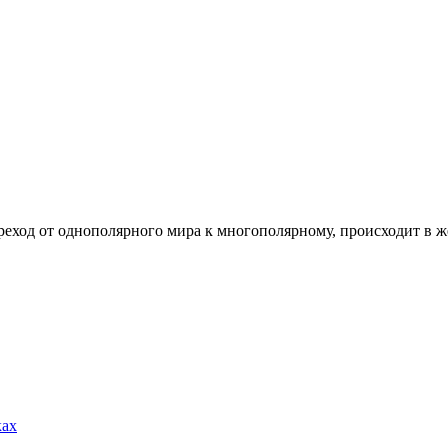
еход от однополярного мира к многополярному, происходит в жес
ках