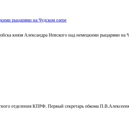
цкими рыцарями на Чудском озере
йска князя Александра Невского над немецкими рыцарями на Чуд
ного отделения КПРФ. Первый секретарь обкома П.В.Алексеенко