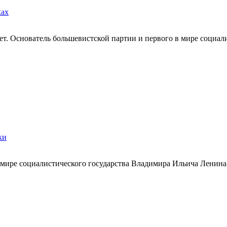
ках
. Основатель большевистской партии и первого в мире социалис
ки
в мире социалистического государства Владимира Ильича Ленина