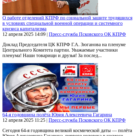
О работе отделений КПРФ по социальной защите трудящихся
в условиях специальной военной операции и системного
кризиса капитализма
12 апреля 2025
14:09
|
Пресс-служба Псковского ОК КПРФ
Доклад Председателя ЦК КПРФ Г.А. Зюганова на пленуме
Центрального Комитета партии. Уважаемые участники
пленума! Наши товарищи и друзья! За послед...
64-я годовщина полёта Юрия Алексеевича Гагарина
12 апреля 2025
11:25
|
Пресс-служба Псковского ОК КПРФ
Сегодня 64-я годовщина великой космической даты — полёта
Юрия Алексеевича Гагарина, первого человека в космосе.