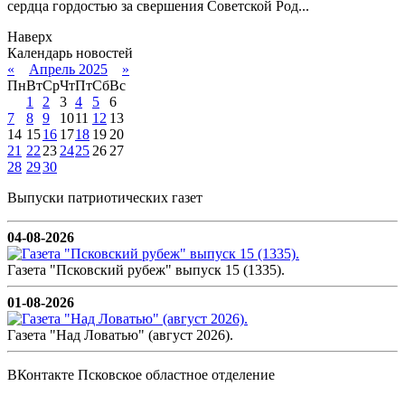
сердца гордостью за свершения Советской Род...
Наверх
Календарь новостей
«
Апрель 2025
»
Пн
Вт
Ср
Чт
Пт
Сб
Вс
1
2
3
4
5
6
7
8
9
10
11
12
13
14
15
16
17
18
19
20
21
22
23
24
25
26
27
28
29
30
Выпуски патриотических газет
04-08-2026
Газета "Псковский рубеж" выпуск 15 (1335).
01-08-2026
Газета "Над Ловатью" (август 2026).
ВКонтакте Псковское областное отделение