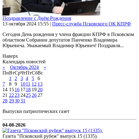
Поздравление с Днём Рождения
13 октября 2024
15:55
|
Пресс-служба Псковского ОК КПРФ
Сегодня День рождения у члена фракции КПРФ в Псковском
областном Собрании депутатов Панченко Владимира
Юрьевича. Уважаемый Владимир Юрьевич! Поздравля...
Наверх
Календарь новостей
«
Октябрь 2024
»
Пн
Вт
Ср
Чт
Пт
Сб
Вс
1
2
3
4
5
6
7
8
9
10
11
12
13
14
15
16
17
18
19
20
21
22
23
24
25
26
27
28
29
30
31
Выпуски патриотических газет
04-08-2026
Газета "Псковский рубеж" выпуск 15 (1335).