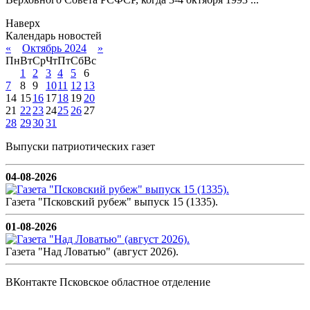
Наверх
Календарь новостей
«
Октябрь 2024
»
Пн
Вт
Ср
Чт
Пт
Сб
Вс
1
2
3
4
5
6
7
8
9
10
11
12
13
14
15
16
17
18
19
20
21
22
23
24
25
26
27
28
29
30
31
Выпуски патриотических газет
04-08-2026
Газета "Псковский рубеж" выпуск 15 (1335).
01-08-2026
Газета "Над Ловатью" (август 2026).
ВКонтакте Псковское областное отделение