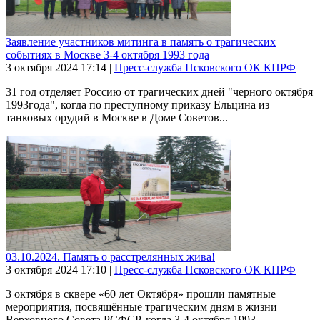
Заявление участников митинга в память о трагических
событиях в Москве 3-4 октября 1993 года
3 октября 2024
17:14
|
Пресс-служба Псковского ОК КПРФ
31 год отделяет Россию от трагических дней "черного октября
1993года", когда по преступному приказу Ельцина из
танковых орудий в Москве в Доме Советов...
03.10.2024. Память о расстрелянных жива!
3 октября 2024
17:10
|
Пресс-служба Псковского ОК КПРФ
3 октября в сквере «60 лет Октября» прошли памятные
мероприятия, посвящённые трагическим дням в жизни
Верховного Совета РСФСР, когда 3-4 октября 1993 ...