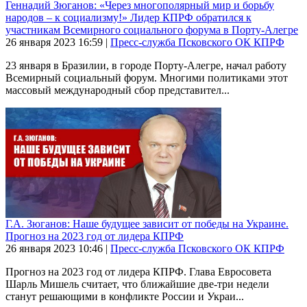
Геннадий Зюганов: «Через многополярный мир и борьбу
народов – к социализму!» Лидер КПРФ обратился к
участникам Всемирного социального форума в Порту-Алегре
26 января 2023
16:59
|
Пресс-служба Псковского ОК КПРФ
23 января в Бразилии, в городе Порту-Алегре, начал работу
Всемирный социальный форум. Многими политиками этот
массовый международный сбор представител...
Г.А. Зюганов: Наше будущее зависит от победы на Украине.
Прогноз на 2023 год от лидера КПРФ
26 января 2023
10:46
|
Пресс-служба Псковского ОК КПРФ
Прогноз на 2023 год от лидера КПРФ. Глава Евросовета
Шарль Мишель считает, что ближайшие две-три недели
станут решающими в конфликте России и Украи...