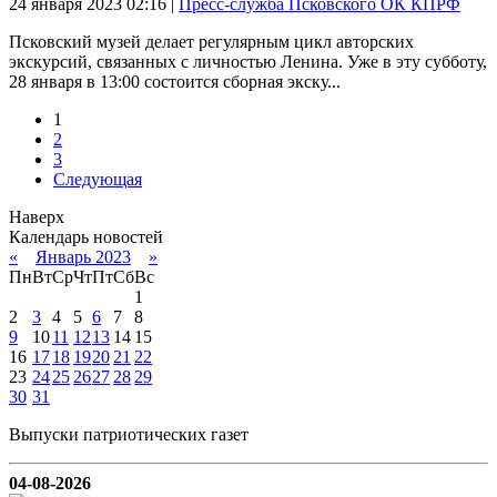
24 января 2023
02:16
|
Пресс-служба Псковского ОК КПРФ
Псковский музей делает регулярным цикл авторских
экскурсий, связанных с личностью Ленина. Уже в эту субботу,
28 января в 13:00 состоится сборная экску...
1
2
3
Следующая
Наверх
Календарь новостей
«
Январь 2023
»
Пн
Вт
Ср
Чт
Пт
Сб
Вс
1
2
3
4
5
6
7
8
9
10
11
12
13
14
15
16
17
18
19
20
21
22
23
24
25
26
27
28
29
30
31
Выпуски патриотических газет
04-08-2026