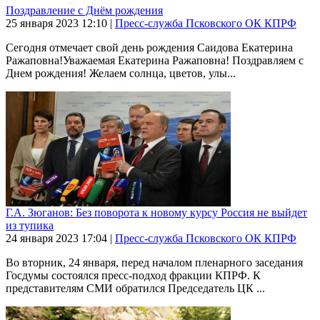
Поздравление с Днём рождения
25 января 2023
12:10
|
Пресс-служба Псковского ОК КПРФ
Сегодня отмечает свой день рождения Саидова Екатерина
Ражаповна!Уважаемая Екатерина Ражаповна! Поздравляем с
Днем рождения! Желаем солнца, цветов, улы...
Г.А. Зюганов: Без поворота к новому курсу Россия не выйдет
из тупика
24 января 2023
17:04
|
Пресс-служба Псковского ОК КПРФ
Во вторник, 24 января, перед началом пленарного заседания
Госдумы состоялся пресс-подход фракции КПРФ. К
представителям СМИ обратился Председатель ЦК ...