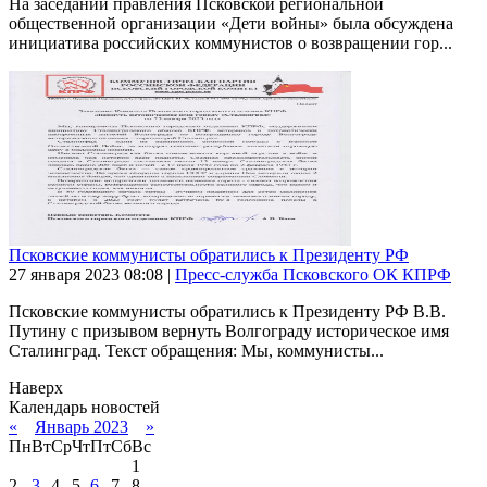
На заседании правления Псковской региональной
общественной организации «Дети войны» была обсуждена
инициатива российских коммунистов о возвращении гор...
Псковские коммунисты обратились к Президенту РФ
27 января 2023
08:08
|
Пресс-служба Псковского ОК КПРФ
Псковские коммунисты обратились к Президенту РФ В.В.
Путину с призывом вернуть Волгограду историческое имя
Сталинград. Текст обращения: Мы, коммунисты...
Наверх
Календарь новостей
«
Январь 2023
»
Пн
Вт
Ср
Чт
Пт
Сб
Вс
1
2
3
4
5
6
7
8