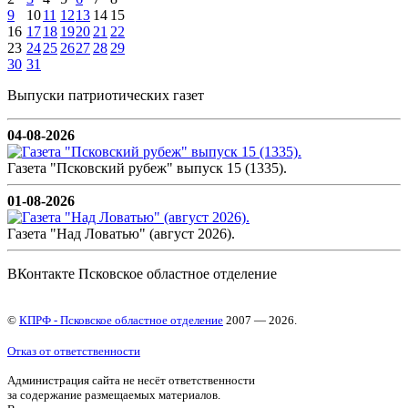
9
10
11
12
13
14
15
16
17
18
19
20
21
22
23
24
25
26
27
28
29
30
31
Выпуски патриотических газет
04-08-2026
Газета "Псковский рубеж" выпуск 15 (1335).
01-08-2026
Газета "Над Ловатью" (август 2026).
ВКонтакте Псковское областное отделение
©
КПРФ - Псковское областное отделение
2007 — 2026.
Отказ от ответственности
Администрация сайта не несёт ответственности
за содержание размещаемых материалов.