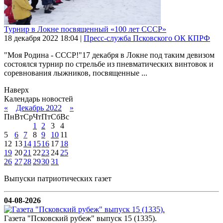
Турнир в Локне посвященный «100 лет СССР»
18 декабря 2022
18:04
|
Пресс-служба Псковского ОК КПРФ
"Моя Родина - СССР!"17 декабря в Локне под таким девизом
состоялся турнир по стрельбе из пневматических винтовок и
соревнования лыжников, посвященные ...
Наверх
Календарь новостей
«
Декабрь 2022
»
Пн
Вт
Ср
Чт
Пт
Сб
Вс
1
2
3
4
5
6
7
8
9
10
11
12
13
14
15
16
17
18
19
20
21
22
23
24
25
26
27
28
29
30
31
Выпуски патриотических газет
04-08-2026
Газета "Псковский рубеж" выпуск 15 (1335).