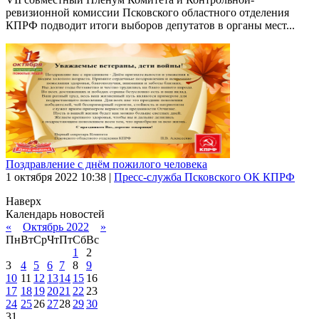
ревизионной комиссии Псковского областного отделения
КПРФ подводит итоги выборов депутатов в органы мест...
Поздравление с днём пожилого человека
1 октября 2022
10:38
|
Пресс-служба Псковского ОК КПРФ
Наверх
Календарь новостей
«
Октябрь 2022
»
Пн
Вт
Ср
Чт
Пт
Сб
Вс
1
2
3
4
5
6
7
8
9
10
11
12
13
14
15
16
17
18
19
20
21
22
23
24
25
26
27
28
29
30
31