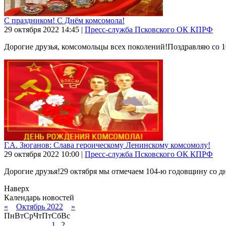
С праздником! С Днём комсомола!
29 октября 2022
14:45
|
Пресс-служба Псковского ОК КПРФ
Дорогие друзья, комсомольцы всех поколений!Поздравляю со 1
Г.А. Зюганов: Слава героическому Ленинскому комсомолу!
29 октября 2022
10:00
|
Пресс-служба Псковского ОК КПРФ
Дорогие друзья!29 октября мы отмечаем 104-ю годовщину со д
Наверх
Календарь новостей
«
Октябрь 2022
»
Пн
Вт
Ср
Чт
Пт
Сб
Вс
1
2