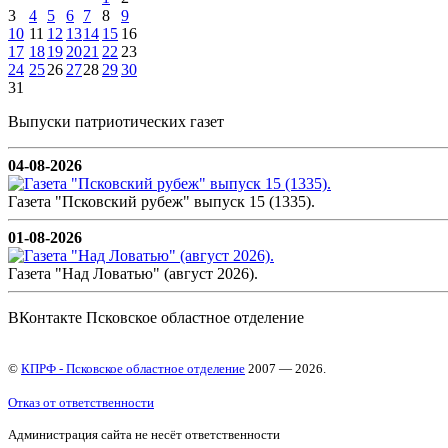
3
4
5
6
7
8
9
10
11
12
13
14
15
16
17
18
19
20
21
22
23
24
25
26
27
28
29
30
31
Выпуски патриотических газет
04-08-2026
Газета "Псковский рубеж" выпуск 15 (1335).
01-08-2026
Газета "Над Ловатью" (август 2026).
ВКонтакте Псковское областное отделение
©
КПРФ - Псковское областное отделение
2007 — 2026.
Отказ от ответственности
Администрация сайта не несёт ответственности