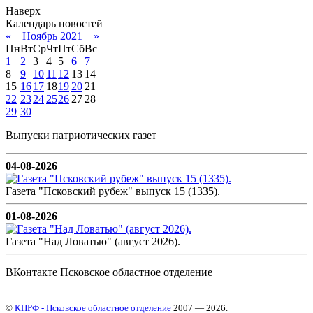
Наверх
Календарь новостей
«
Ноябрь 2021
»
Пн
Вт
Ср
Чт
Пт
Сб
Вс
1
2
3
4
5
6
7
8
9
10
11
12
13
14
15
16
17
18
19
20
21
22
23
24
25
26
27
28
29
30
Выпуски патриотических газет
04-08-2026
Газета "Псковский рубеж" выпуск 15 (1335).
01-08-2026
Газета "Над Ловатью" (август 2026).
ВКонтакте Псковское областное отделение
©
КПРФ - Псковское областное отделение
2007 — 2026.