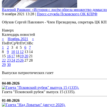
Валерий Рашкин: «История с лосём обрела множество домысло
9 ноября 2021
13:28
|
Пресс-служба Псковского ОК КПРФ
Обухов Сергей Павлович - Член Президиума, секретарь ЦК КП
Наверх
Календарь новостей
«
Ноябрь 2021
»
Пн
Вт
Ср
Чт
Пт
Сб
Вс
1
2
3
4
5
6
7
8
9
10
11
12
13
14
15
16
17
18
19
20
21
22
23
24
25
26
27
28
29
30
Выпуски патриотических газет
04-08-2026
Газета "Псковский рубеж" выпуск 15 (1335).
01-08-2026