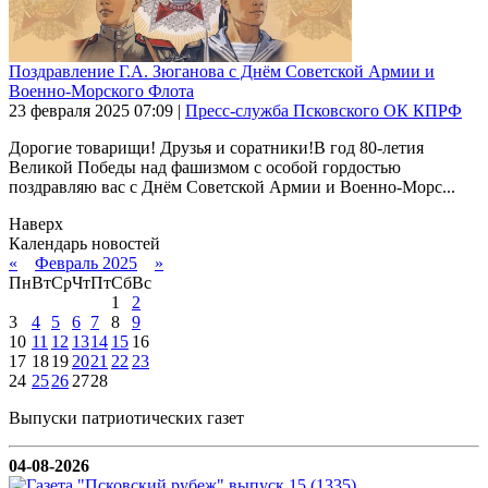
Поздравление Г.А. Зюганова с Днём Советской Армии и
Военно-Морского Флота
23 февраля 2025
07:09
|
Пресс-служба Псковского ОК КПРФ
Дорогие товарищи! Друзья и соратники!В год 80-летия
Великой Победы над фашизмом с особой гордостью
поздравляю вас с Днём Советской Армии и Военно-Морс...
Наверх
Календарь новостей
«
Февраль 2025
»
Пн
Вт
Ср
Чт
Пт
Сб
Вс
1
2
3
4
5
6
7
8
9
10
11
12
13
14
15
16
17
18
19
20
21
22
23
24
25
26
27
28
Выпуски патриотических газет
04-08-2026