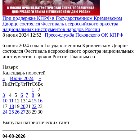
При поддержке КПРФ в Государственном Кремлевском
Дворце состоялся Фестиваль всероссийского оркестра
национальных инструментов народов России
8 июня 2024
12:52
|
Пресс-служба Псковского ОК КПРФ
6 июня 2024 года в Государственном Кремлевском Дворце
состоялся Фестиваль всероссийского оркестра национальных
инструментов народов России. Главным со...
Наверх
Календарь новостей
«
Июнь 2024
»
Пн
Вт
Ср
Чт
Пт
Сб
Вс
1
2
3
4
5
6
7
8
9
10
11
12
13
14
15
16
17
18
19
20
21
22
23
24
25
26
27
28
29
30
Выпуски патриотических газет
04-08-2026