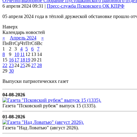
Отчетно-выборное Собрание Пустошкинского районного отд
6 апреля 2024
09:31
|
Пресс-служба Псковского ОК КПРФ
05 апреля 2024 года в тёплой дружеской обстановке прошло о
Наверх
Календарь новостей
«
Апрель 2024
»
Пн
Вт
Ср
Чт
Пт
Сб
Вс
1
2
3
4
5
6
7
8
9
10
11
12
13
14
15
16
17
18
19
20
21
22
23
24
25
26
27
28
29
30
Выпуски патриотических газет
04-08-2026
Газета "Псковский рубеж" выпуск 15 (1335).
01-08-2026
Газета "Над Ловатью" (август 2026).