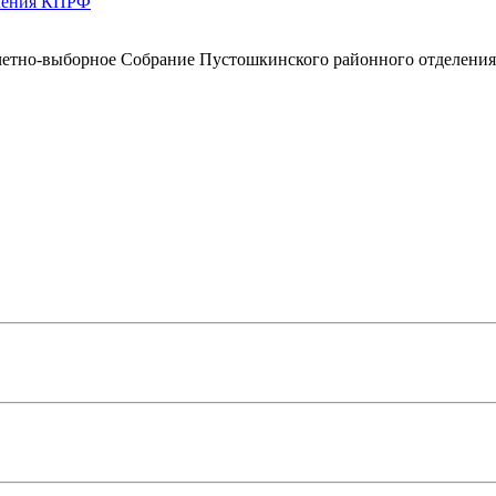
еления КПРФ
тчетно-выборное Собрание Пустошкинского районного отделения