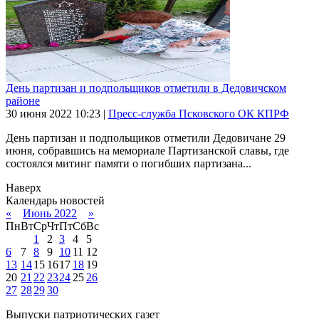
День партизан и подпольщиков отметили в Дедовичском
районе
30 июня 2022
10:23
|
Пресс-служба Псковского ОК КПРФ
День партизан и подпольщиков отметили Дедовичане 29
июня, собравшись на мемориале Партизанской славы, где
состоялся митинг памяти о погибших партизана...
Наверх
Календарь новостей
«
Июнь 2022
»
Пн
Вт
Ср
Чт
Пт
Сб
Вс
1
2
3
4
5
6
7
8
9
10
11
12
13
14
15
16
17
18
19
20
21
22
23
24
25
26
27
28
29
30
Выпуски патриотических газет