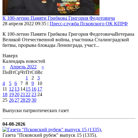
К 100-летию Памяти Грибкова Григория Федотовича
28 апреля 2022
09:35
|
Пресс-служба Псковского ОК КПРФ
К 100-летию Памяти Грибкова Григория ФедотовичаВетерана
Великой Отечественной войны, участника Сталинградской
битвы, прорыва блокады Ленинграда, участ...
Наверх
Календарь новостей
«
Апрель 2022
»
Пн
Вт
Ср
Чт
Пт
Сб
Вс
1
2
3
4
5
6
7
8
9
10
11
12
13
14
15
16
17
18
19
20
21
22
23
24
25
26
27
28
29
30
Выпуски патриотических газет
04-08-2026
Газета "Псковский рубеж" выпуск 15 (1335).