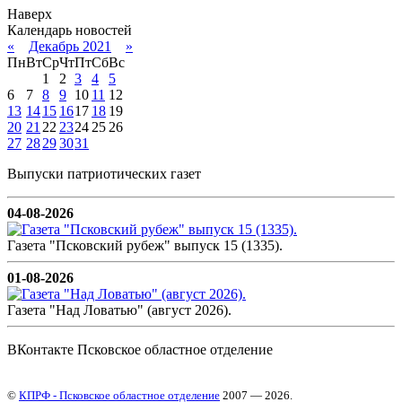
Наверх
Календарь новостей
«
Декабрь 2021
»
Пн
Вт
Ср
Чт
Пт
Сб
Вс
1
2
3
4
5
6
7
8
9
10
11
12
13
14
15
16
17
18
19
20
21
22
23
24
25
26
27
28
29
30
31
Выпуски патриотических газет
04-08-2026
Газета "Псковский рубеж" выпуск 15 (1335).
01-08-2026
Газета "Над Ловатью" (август 2026).
ВКонтакте Псковское областное отделение
©
КПРФ - Псковское областное отделение
2007 — 2026.