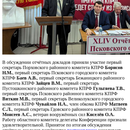
В обсуждении отчётных докладов приняли участие первый
секретарь Порховского районного комитета КПРФ
Борисов
Н.М.
, первый секретарь Псковского городского комитета
КПРФ
Баев А.В.
, первый секретарь Бежаницкого районного
комитета КПРФ
Зайцев В.М.
, первый секретарь
Пустошкинского районного комитета КПРФ
Гультяева Т.В.
,
первый секретарь Псковского районного комитета КПРФ
Вяткин М.В.
, первый секретарь Великолукского городского
комитета КПРФ
Чувайлов Н.А.
, член обкома КПРФ
Матвеев
С.Л.
, первый секретарь Гдовского районного комитета КПРФ
Моисеев А.C.
, ветеран вооружённых сил
Киселёв О.А.
Работу областного комитета делегаты Конференции признали
удовлетворительной. Принятое по итогам обсуждения