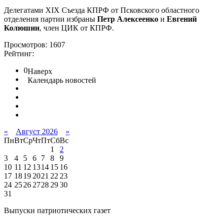
Делегатами XIX Съезда КПРФ от Псковского областного
отделения партии избраны
Петр Алексеенко
и
Евгений
Колюшин
, член ЦИК от КПРФ.
Просмотров: 1607
Рейтинг:
0
Наверх
Календарь новостей
«
Август 2026
»
Пн
Вт
Ср
Чт
Пт
Сб
Вс
1
2
3
4
5
6
7
8
9
10
11
12
13
14
15
16
17
18
19
20
21
22
23
24
25
26
27
28
29
30
31
Выпуски патриотических газет