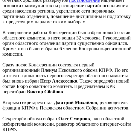
отчётных докладов развёрнутое
постановление
нацеливает
псковских коммунистов на расширение партийного влияния
среди населения региона, укрепление сети первичных
партийных отделений, повышение дисциплины и подготовку
к предстоящим парламентским выборам.
В завершении работы Конференции был избран новый состав
областного комитета, в него вошли 32 человека. Руководящий
орган областного отделения партии существенно обновился.
Кроме этого были избраны 6 членов Контрольно-ревизионной
комиссии.
Сразу после Конференции состоялся первый
организационный Пленум Псковского обкома КПРФ. По его
итогам на должность первого секретаря областного комитета
был вновь избран
Петр Алексеенко
. Также определён новый
состав Бюро областного комитета. Председателем КРК
переизбран
Виктор Сбойнов
.
Вторым секретарем стал
Дмитрий Михайлов
, руководитель
фракции КПРФ в Псковском областном Собрании депутатов.
Секретарём обкома избран
Oлег Смирнов
, член областной
избирательной комиссии, редактор областного интернет-сайта
КПРФ.