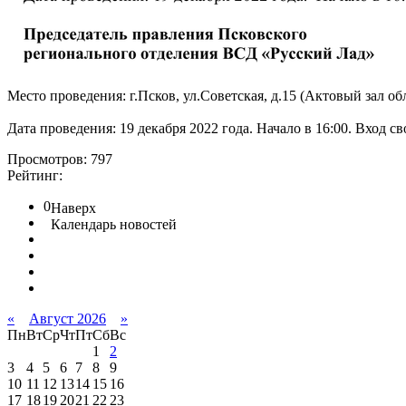
Место проведения: г.Псков, ул.Советская, д.15 (Актовый зал о
Дата проведения: 19 декабря 2022 года. Начало в 16:00. Вход с
Просмотров: 797
Рейтинг:
0
Наверх
Календарь новостей
«
Август 2026
»
Пн
Вт
Ср
Чт
Пт
Сб
Вс
1
2
3
4
5
6
7
8
9
10
11
12
13
14
15
16
17
18
19
20
21
22
23