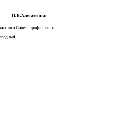
бластного Совета профсоюзов).
вободный.