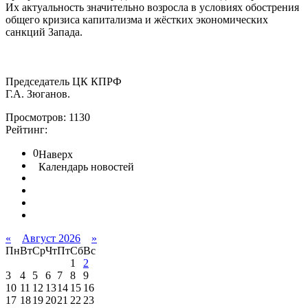
Их актуальность значительно возросла в условиях обострения
общего кризиса капитализма и жёстких экономических
санкций Запада.
Председатель ЦК КПРФ
Г.А. Зюганов.
Просмотров: 1130
Рейтинг:
0
Наверх
Календарь новостей
«
Август 2026
»
Пн
Вт
Ср
Чт
Пт
Сб
Вс
1
2
3
4
5
6
7
8
9
10
11
12
13
14
15
16
17
18
19
20
21
22
23