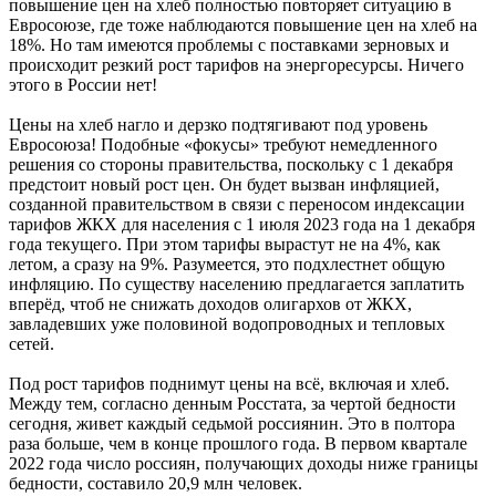
повышение цен на хлеб полностью повторяет ситуацию в
Евросоюзе, где тоже наблюдаются повышение цен на хлеб на
18%. Но там имеются проблемы с поставками зерновых и
происходит резкий рост тарифов на энергоресурсы. Ничего
этого в России нет!
Цены на хлеб нагло и дерзко подтягивают под уровень
Евросоюза! Подобные «фокусы» требуют немедленного
решения со стороны правительства, поскольку с 1 декабря
предстоит новый рост цен. Он будет вызван инфляцией,
созданной правительством в связи с переносом индексации
тарифов ЖКХ для населения с 1 июля 2023 года на 1 декабря
года текущего. При этом тарифы вырастут не на 4%, как
летом, а сразу на 9%. Разумеется, это подхлестнет общую
инфляцию. По существу населению предлагается заплатить
вперёд, чтоб не снижать доходов олигархов от ЖКХ,
завладевших уже половиной водопроводных и тепловых
сетей.
Под рост тарифов поднимут цены на всё, включая и хлеб.
Между тем, согласно денным Росстата, за чертой бедности
сегодня, живет каждый седьмой россиянин. Это в полтора
раза больше, чем в конце прошлого года. В первом квартале
2022 года число россиян, получающих доходы ниже границы
бедности, составило 20,9 млн человек.