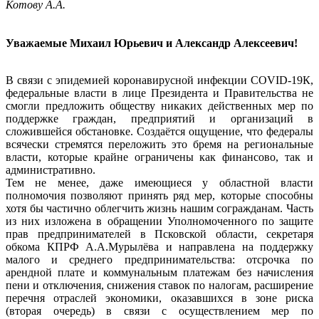
Котову А.А.
Уважаемые Михаил Юрьевич и Александр Алексеевич!
В связи с эпидемией коронавирусной инфекции COVID-19К,
федеральные власти в лице Президента и Правительства не
смогли предложить обществу никаких действенных мер по
поддержке граждан, предприятий и организаций в
сложившейся обстановке. Создаётся ощущение, что федералы
всячески стремятся переложить это бремя на региональные
власти, которые крайне ограничены как финансово, так и
административно.
Тем не менее, даже имеющиеся у областной власти
полномочия позволяют принять ряд мер, которые способны
хотя бы частично облегчить жизнь нашим согражданам. Часть
из них изложена в обращении Уполномоченного по защите
прав предпринимателей в Псковской области, секретаря
обкома КПРФ А.А.Мурылёва и направлена на поддержку
малого и среднего предпринимательства: отсрочка по
арендной плате и коммунальным платежам без начисления
пени и отключения, снижения ставок по налогам, расширение
перечня отраслей экономики, оказавшихся в зоне риска
(вторая очередь) в связи с осуществлением мер по