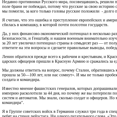
Недавно противники Русского мира, посовещавшись, решили п
поле брани не побеждал, потому что русские за свою историю 
мы помогли, за кого только головы русские положили - долго 
Я считаю, что это ошибка и преступление европейских и америк
сбилась в компашку, в которой почти полсотни государств.
Да, у них финансово-экономический потенциал в несколько ра
Безопасности, и Генштабу, и нашим военным внимательно изуч
за 20 лет увеличил потенциал страны в семьдесят раз — от п
ответите на эти вопросы и сделаете правильные выводы, побед
Ленин обратился прежде всего к рабочим и крестьянам, и Крас
царских офицеров пришли в Красную Армию и сражались за е
Мы должны ответить на вопрос, почему Сталин, обратившись к ст
прошла за 50—100 лет, или нас сомнут». И мы не только пробе
солдата и командира.
Известно мнение фашистских генералов, которых допрашивали
империю расколотили за 44 дня, но почему же вы потерпели по
систем и автоматов. Мы знали, сколько солдат и офицеров. Но 
командира".
Я в Группе советских войск в Германии служил три года в спе
ребят на стенах рейхстага. Ни одного ругательного слова. «Это