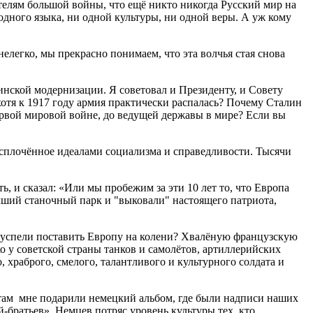
елям большой войны, что ещё никто никогда Русский мир на
одного языка, ни одной культуры, ни одной веры. А уж кому
нелегко, мы прекрасно понимаем, что эта волчья стая снова
нской модернизации. Я советовал и Президенту, и Совету
отя к 1917 году армия практически распалась? Почему Сталин
ервой мировой войне, до ведущей державы в мире? Если вы
 сплочённое идеалами социализма и справедливости. Тысячи
ь, и сказал: «Или мы пробежим за эти 10 лет то, что Европа
учший станочный парк и "выковали" настоящего патриота,
я успели поставить Европу на колени? Хвалёную французскую
о у советской страны танков и самолётов, артиллерийских
, храброго, смелого, талантливого и культурного солдата и
И там мне подарили немецкий альбом, где были надписи наших
ей-братьев». Немцев потряс уровень культуры тех, кто