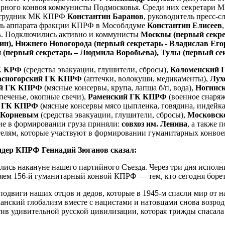
тарного конвоя коммунисты Подмосковья. Среди них секретари
отрудник МК КПРФ
Константин Баранов
, руководитель пресс
ель аппарата фракции КПРФ в Мособлдуме
Константин Елисеев
в
. Подключились активно и коммунисты
Москвы (первый секре
н), Нижнего Новогорода (первый секретарь - Владислав Егор
 (первый секретарь – Людмила Воробьева), Тулы (первый сек
К КРФ
(средства эвакуации, глушители, сбросы),
Коломенский 
асногорский ГК КПРФ
(аптечки, волокуши, медикаменты),
Лух
ий ГК КПРФ
(мясные консервы, крупа, лапша б/п, вода),
Ногинс
печенье, окопные свечи),
Раменский ГК КПРФ
(военное снаря
 ГК КПРФ
(мясные консервы мясо цыпленка, говядина, индейка
 Корневым
(средства эвакуации, глушители, сбросы),
Московско
ие в формировании груза приняли:
совхоз им. Ленина
, а также
елям, которые участвуют в формировании гуманитарных конвоев
идер КПРФ Геннадий Зюганов сказал:
лись накануне нашего партийного Съезда. Через три дня исполн
ляем 156-й гуманитарный конвой КПРФ — тем, кто сегодня боре
подвиги наших отцов и дедов, которые в 1945-м спасли мир от н
анский глобализм вместе с нацистами и натовцами снова возрод
тив удивительной русской цивилизации, которая трижды спасала