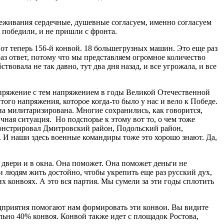
ереживания сердечные, душевные согласуем, именно согласуем
е победили, и не пришли с фронта.
т теперь 156-й конвой. 18 большегрузных машин. Это еще раз
аз ответ, потому что мы представляем огромное количество
твовала не так давно, тут два дня назад, и все угрожала, и все
напряжение с тем напряжением в годы Великой Отечественной
 того напряжения, которое когда-то было у нас и вело к Победе.
на милитаризирована. Многие сохранились, как говорится,
ная ситуация. Но подспорье к этому вот то, о чем тоже
онстрировал Дмитровский район, Подольский район,
е. И наши здесь военные командиры тоже это хорошо знают. Да,
 двери и в окна. Она поможет. Она поможет деньги не
 людям жить достойно, чтобы укрепить еще раз русский дух,
х конвоях. А это вся партия. Мы сумели за эти годы сплотить
едприятия помогают нам формировать эти конвои. Вы видите
льно 40% конвоя. Конвой также идет с площадок Ростова,