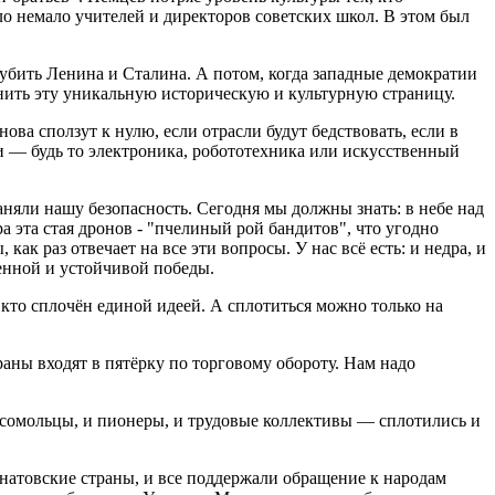
 немало учителей и директоров советских школ. В этом был
убить Ленина и Сталина. А потом, когда западные демократии
мнить эту уникальную историческую и культурную страницу.
ва сползут к нулю, если отрасли будут бедствовать, если в
и — будь то электроника, робототехника или искусственный
аняли нашу безопасность. Сегодня мы должны знать: в небе над
а эта стая дронов - "пчелиный рой бандитов", что угодно
к раз отвечает на все эти вопросы. У нас всё есть: и недра, и
ренной и устойчивой победы.
кто сплочён единой идеей. А сплотиться можно только на
раны входят в пятёрку по торговому обороту. Нам надо
сомольцы, и пионеры, и трудовые коллективы — сплотились и
натовские страны, и все поддержали обращение к народам