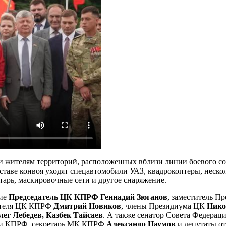
жителям территорий, расположенных вблизи линии боевого соп
составе конвоя уходят спецавтомобили УАЗ, квадрокоптеры, неск
тарь, маскировочные сети и другое снаряжение.
тие
Председатель ЦК КПРФ Геннадий Зюганов
, заместитель 
дателя ЦК КПРФ
Дмитрий Новиков
, члены Президиума ЦК
Нико
ег Лебедев, Казбек Тайсаев
. А также сенатор Совета Федерац
ции КПРФ, секретарь МК КПРФ
Александр Наумов
и депутаты о