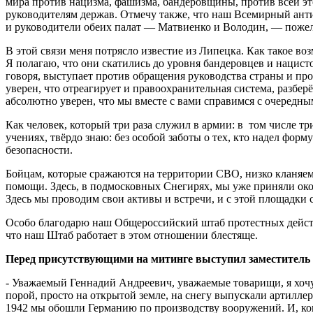
мира против нацизма, фашизма, бандеровщины, против всей эт
руководителям держав. Отмечу также, что наш Всемирный ант
и руководители обеих палат — Матвиенко и Володин, — пожела
В этой связи меня потрясло известие из Липецка. Как такое во
Я полагаю, что они скатились до уровня бандеровцев и нацист
говоря, выступает против обращения руководства страны и пр
уверен, что отреагирует и правоохранительная система, разбер
абсолютно уверен, что мы вместе с вами справимся с очередны
Как человек, который три раза служил в армии: в том числе т
учениях, твёрдо знаю: без особой заботы о тех, кто надел фор
безопасности.
Бойцам, которые сражаются на территории СВО, низко кланяемс
помощи. Здесь, в подмосковных Снегирях, мы уже приняли окол
Здесь мы проводим свои активы и встречи, и с этой площадки
Особо благодарю наш Общероссийский штаб протестных действ
что наш Штаб работает в этом отношении блестяще.
Перед присутствующими на митинге выступил заместител
- Уважаемый Геннадий Андреевич, уважаемые товарищи, я хочу 
порой, просто на открытой земле, на снегу выпускали артиллер
1942 мы обошли Германию по производству вооружений. И, ко