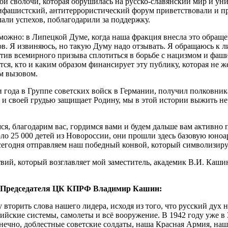
ой сволочи, которая обрушилась на русско-славянский мир и ун
ифашистский, антитеррористический форум приветствовали и п
ли успехов, поблагодарили за поддержку.
зможно: в Липецкой Думе, когда наша фракция внесла это обраще
ов. Я извиняюсь, но такую Думу надо отзывать. Я обращаюсь к л
отив всемирного призыва сплотиться в борьбе с нацизмом и фаши
ётся, кто и каким образом финансирует эту публику, которая не 
м вызовом.
ри года в Группе советских войск в Германии, получил полковни
му и своей грудью защищает Родину, мы в этой истории выжить не
я, благодарим вас, гордимся вами и будем дальше вам активно 
о 25 000 детей из Новороссии, они прошли здесь базовую юноар
 сегодня отправляем наш победный конвой, который символизиру
ий, который возглавляет мой заместитель, академик В.И. Каши
ь Председателя ЦК КПРФ Владимир Кашин:
вторить слова нашего лидера, исходя из того, что русский дух 
ийские системы, самолеты и всё вооружение. В 1942 году уже в 3
нечно, доблестные советские солдаты, наша Красная Армия, на