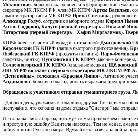
Мокринская
. Большой вклад внесли в формирование гумани
секретарь МК ЛКСМ РФ, член МК КПРФ
Артем Васильев
, с
администратор сайта МК КПРФ
Ирина Снеткова
, руководит
Александр Голуб
, сотрудник выборного отдела
Кирилл Имее
Антон Сидорко), Калуги (первый секретарь – Николай Яшки
Татарстана (первый секретарь – Хафиз Миргалимов), Твери
КПРФ внесла огромный вклад в этот конвой:
Дмитровский Г
Королёвский ГК КПРФ
(лапша быстрого приготовления),
Кр
Люберецкий ГК КПРФ
(продукты питания),
Наро-Фоминск
салфетки, бинты),
Пушкинский ГК КПРФ
(мясные консервы, 
Солнечногорский ГК КПРФ
(спальные мешки),
Щёлковский
ЛКСМ РФ во главе с первым секретарем МК ЛКСМ РФ А.
«Дети войны»
,
телеканал «Красная Линия»
. Активное участ
Андрианова
. Большую благодарность выражаем предпринимат
Обращаясь к участникам отправки гуманитарного груза, Л
- Добрый день, уважаемые товарищи, друзья! Сегодня мы собра
неслучайно, что сегодня из дома отдыха "Снегири" мы отправ
И это наша святая борьба, потому что мы продолжаем славные 
и преступную ошибку Капитала навсегда. Тем не менее, америк
войну против Русского мира. Вдумайтесь: развязана война про