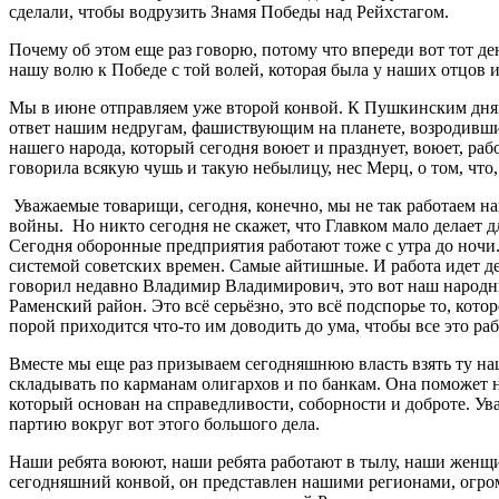
сделали, чтобы водрузить Знамя Победы над Рейхстагом.
Почему об этом еще раз говорю, потому что впереди вот тот де
нашу волю к Победе с той волей, которая была у наших отцов и
Мы в июне отправляем уже второй конвой. К Пушкинским дням
ответ нашим недругам, фашиствующим на планете, возродившим
нашего народа, который сегодня воюет и празднует, воюет, работ
говорила всякую чушь и такую небылицу, нес Мерц, о том, что,
Уважаемые товарищи, сегодня, конечно, мы не так работаем н
войны. Но никто сегодня не скажет, что Главком мало делает дл
Сегодня оборонные предприятия работают тоже с утра до ночи.
системой советских времен. Самые айтишные. И работа идет де
говорил недавно Владимир Владимирович, это вот наш народн
Раменский район. Это всё серьёзно, это всё подспорье то, кот
порой приходится что-то им доводить до ума, чтобы все это раб
Вместе мы еще раз призываем сегодняшнюю власть взять ту на
складывать по карманам олигархов и по банкам. Она поможет н
который основан на справедливости, соборности и доброте. Ува
партию вокруг вот этого большого дела.
Наши ребята воюют, наши ребята работают в тылу, наши женщи
сегодняшний конвой, он представлен нашими регионами, огром