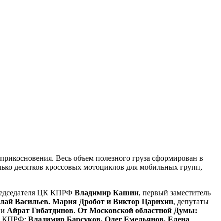
рикосновения. Весь объем полезного груза сформирован в
олько десятков кроссовых мотоциклов для мобильных групп,
Председателя ЦК КПРФ
Владимир Кашин
, первый заместитель
лай Васильев. Мария Дробот и Виктор Царихин
, депутаты
ии
Айрат Гибатдинов
.
От Московской областной Думы:
т КПРФ:
Владимир Барсуков, Олег Емельянов, Елена