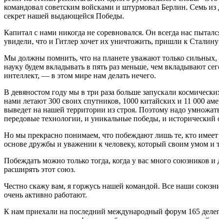
командовал советским войсками и штурмовал Берлин. Семь из
секрет нашей выдающейся Победы.
Капитал с нами никогда не соревновался. Он всегда нас пытал
увидели, что и Гитлер хочет их уничтожить, пришли к Сталин
Мы должны помнить, что на планете уважают только сильных, у
науку будем вкладывать в пять раз меньше, чем вкладывают се
интеллект, — в этом мире нам делать нечего.
В девяностом году мы в три раза больше запускали космических
нами летают 300 своих спутников, 1000 китайских и 11 000 ам
выведет на нашей территории из строя. Поэтому надо умножать 
передовые технологии, и уникальные победы, и исторический о
Но мы прекрасно понимаем, что побеждают лишь те, кто имеет
основе дружбы и уважении к человеку, который своим умом и т
Побеждать можно только тогда, когда у вас много союзников и
расширять этот союз.
Честно скажу вам, я горжусь нашей командой. Все наши союз
очень активно работают.
К нам приехали на последний международный форум 165 делега