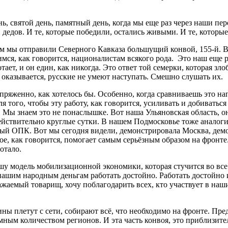
нь, святой день, памятный день, когда мы еще раз через наши п
 дедов. И те, которые победили, остались живыми. И те, которы
 мы отправили Северного Кавказа большущий конвой, 155-й. Во
ся, как говорится, националистам всякого рода. Это наш еще р
ает, и он един, как никогда. Это ответ той семерки, которая злобс
 оказывается, русские не умеют наступать. Смешно слушать их.
апряженно, как хотелось бы. Особенно, когда сравниваешь это 
я того, чтобы эту работу, как говорится, усиливать и добиваться
 Мы знаем это не понаслышке. Вот наша Ульяновская область, о
йствительно круглые сутки. В нашем Подмосковье тоже аналогич
ый ОПК. Вот мы сегодня видели, демонстрировала Москва, дем
орое, как говорится, помогает самым серьёзным образом на фронт
отало.
шу модель мобилизационной экономики, которая стучится во все
ашим народным деньгам работать достойно. Работать достойно и
жаемый товарищ, хочу поблагодарить всех, кто участвует в наши
ны плетут с сети, собирают всё, что необходимо на фронте. Пр
ным количеством регионов. И эта часть конвоя, это приблизите