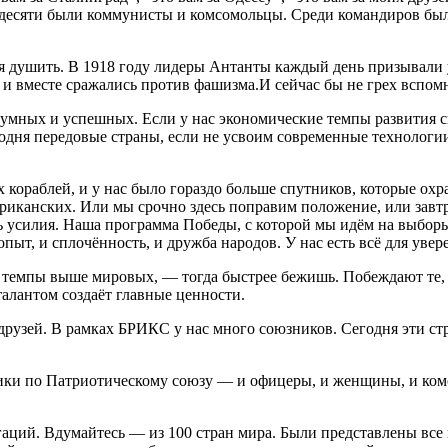
 десяти были коммунисты и комсомольцы. Среди командиров было
ся душить. В 1918 году лидеры Антанты каждый день призывали 
у и вместе сражались против фашизма.И сейчас бы не грех вспо
мных и успешных. Если у нас экономические темпы развития сно
годня передовые страны, если не усвоим современные технологи
 кораблей, и у нас было гораздо больше спутников, которые охр
ериканских. Или мы срочно здесь поправим положение, или завтр
усилия. Наша программа Победы, с которой мы идём на выборы, ка
пыт, и сплочённость, и дружба народов. У нас есть всё для уве
 темпы выше мировых, — тогда быстрее бежишь. Побеждают те, 
алантом создаёт главные ценности.
 друзей. В рамках БРИКС у нас много союзников. Сегодня эти ст
ники по Патриотическому союзу — и офицеры, и женщины, и ком
ций. Вдумайтесь — из 100 стран мира. Были представлены все 