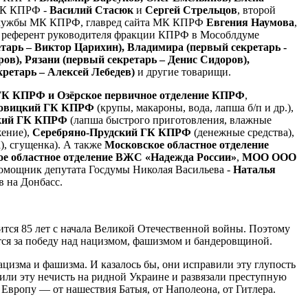
 МК КПРФ -
Василий Стасюк
и
Сергей Стрельцов
, второй
-службы МК КПРФ, главред сайта МК КПРФ
Евгения Наумова
,
, референт руководителя фракции КПРФ в Мособлдуме
тарь – Виктор Царихин), Владимира (первый секретарь -
ов), Рязани (первый секретарь – Денис Сидоров),
ретарь – Алексей Лебедев)
и другие товарищи.
ГК КПРФ и Озёрское первичное отделение КПРФ
,
овицкий ГК КПРФ
(крупы, макароны, вода, лапша б/п и др.),
кий ГК КПРФ
(лапша быстрого приготовления, влажные
жение),
Серебряно-Прудский ГК КПРФ
(денежные средства),
), сгущенка). А также
Московское областное отделение
е областное отделение ВЖС «Надежда России»
,
МОО ООО
 помощник депутата Госдумы Николая Васильева -
Наталья
 на Донбасс.
ится 85 лет с начала Великой Отечественной войны. Поэтому
тся за победу над нацизмом, фашизмом и бандеровщиной.
ацизма и фашизма. И казалось бы, они исправили эту глупость
или эту нечисть на ридной Украине и развязали преступную
 Европу — от нашествия Батыя, от Наполеона, от Гитлера.