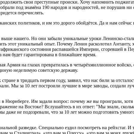
родолжить свои преступные происки. Хочу напомнить поджигат
собрали под знамёна 190 народов и народностей, не порушив ни 
придется перечислять.
анских политиков, и им это дорого обойдётся. Да и нам сейчас 
з выше нашего. Но они забыли уникальные уроки Ленинско-стали
ить этот уникальный опыт. Почему Ленин расколотил Антанту, х
олуафриканского состояния распавшейся Империи, сгоревшей в П
а нам будет гарантирована в ближайшее время.
ная Армия на глазах превратилась в четырёхмиллионное войско,
диную неделимую советскую державу.
ране в тридцать первом году, заявил, что нас били за отсталост
жали. Мы за 10 лет построили лучшие в мире заводы, создали л
 в Нюрнберге. Им задали вопрос: почему же вы проиграли, хот
ражение на Востоке? Вслушайтесь в их ответ: "Мы знали, скольк
мы даже не подозревали, что за 10 лет можно подготовить умного
циальной разведке. Специально ездил посмотреть на рейхстаг. 
 вам за Сталинград», «это вам за Одессу», «это вам за моих друз