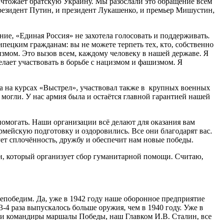
ичтожает братскую Украину. Мы разослали это обращение всем
резидент Путин, и президент Лукашенко, и премьер Мишустин,
ние, «Единая Россия» не захотела голосовать и поддерживать.
ипецким гражданам: вы не можете терпеть тех, кто, собственно
змом. Это вызов всем, каждому человеку в нашей державе. Я
желает участвовать в борьбе с нацизмом и фашизмом. Я
ка на курсах «Выстрел», участвовал также в крупных военных
 могли. У нас армия была и остаётся главной гарантией нашей
помогать. Наши организации всё делают для оказания вам
мейскую подготовку и оздоровились. Все они благодарят вас.
ет сплочённость, дружбу и обеспечит нам новые победы.
н, который организует сбор гуманитарной помощи. Считаю,
непобедим. Да, уже в 1942 году наше оборонное предприятие
-4 раза выпускалось больше оружия, чем в 1940 году. Уже в
ши командиры маршалы Победы, наш Главком И.В. Сталин, все