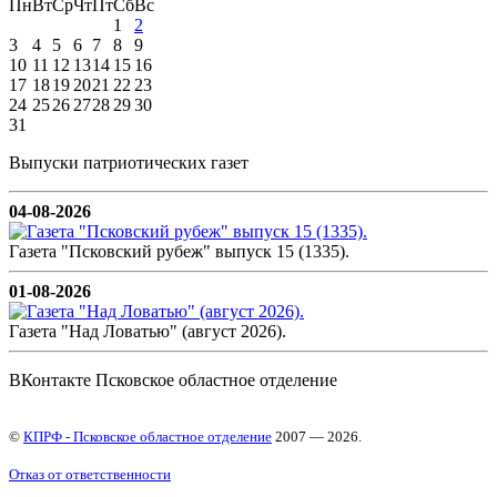
Пн
Вт
Ср
Чт
Пт
Сб
Вс
1
2
3
4
5
6
7
8
9
10
11
12
13
14
15
16
17
18
19
20
21
22
23
24
25
26
27
28
29
30
31
Выпуски патриотических газет
04-08-2026
Газета "Псковский рубеж" выпуск 15 (1335).
01-08-2026
Газета "Над Ловатью" (август 2026).
ВКонтакте Псковское областное отделение
©
КПРФ - Псковское областное отделение
2007 — 2026.
Отказ от ответственности