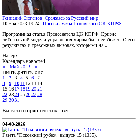
Геннадий Зюганов: Сражаясь за Русский мир
10 мая 2023
19:24
|
Пресс-служба Псковского ОК КПРФ
Программная статья Председателя ЦК КПРФ. Кризис
либеральной модели управления миром был неизбежен. О его
результатах и тревожных вызовах, которыми на...
Наверх
Календарь новостей
«
Май 2023
»
Пн
Вт
Ср
Чт
Пт
Сб
Вс
1
2
3
4
5
6
7
8
9
10
11
12
13
14
15
16
17
18
19
20
21
22
23
24
25
26
27
28
29
30
31
Выпуски патриотических газет
04-08-2026
Газета "Псковский рубеж" выпуск 15 (1335).